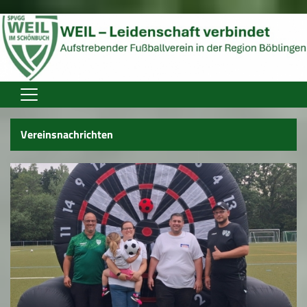
Home
Vereinsnachrichten
Verein
Aktive
Jugend
Spielplan
Trainingszeiten
Spielstätten