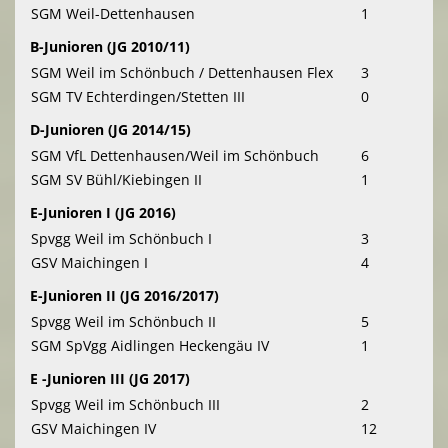
SGM Weil-Dettenhausen
1
B-Junioren (JG 2010/11)
SGM Weil im Schönbuch / Dettenhausen Flex
3
SGM TV Echterdingen/Stetten III
0
D-Junioren (JG 2014/15)
SGM VfL Dettenhausen/Weil im Schönbuch
6
SGM SV Bühl/Kiebingen II
1
E-Junioren I (JG 2016)
Spvgg Weil im Schönbuch I
3
GSV Maichingen I
4
E-Junioren II (JG 2016/2017)
Spvgg Weil im Schönbuch II
5
SGM SpVgg Aidlingen Heckengäu IV
1
E -Junioren III (JG 2017)
Spvgg Weil im Schönbuch III
2
GSV Maichingen IV
12