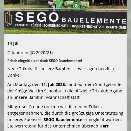
Vereinsshop
Gaststätte
Downloads
14 Jul
Kontaktformular
G-Junioren (JG 2020/21)
Frisch eingekleidet dank SEGO Bauelemente!
Neue Trikots für unsere Bambinis – wir sagen herzlich
Danke!
Am Montag, den
14. Juli 2025
, fand auf dem Sportgelände
der SpVgg Weil im Schönbuch die offizielle Trikotübergabe
an unsere Bambini-Mannschaft statt.
Mit großer Freude durften wir die neuen Trikots
entgegennehmen, die durch die großzügige Unterstützung
unseres Sponsors
SEGO Bauelemente
ermöglicht wurden.
Stellvertretend für das Unternehmen übergab
Herr